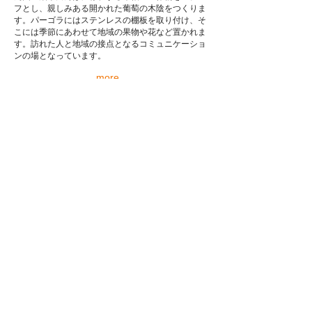
フとし、親しみある開かれた葡萄の木陰をつくりま
す。パーゴラにはステンレスの棚板を取り付け、そ
こには季節にあわせて地域の果物や花など置かれま
す。訪れた人と地域の接点となるコミュニケーショ
ンの場となっています。
more...
高台の家
2008年