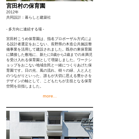
宮田村の保育園
2012年
共同設計：暮らしと建築社
- 多方向に連続する場 -
宮田村こうめ保育園は、指名プロポーザル方式によ
る設計者選定をおこない、長野県の木造公共施設整
備事業を活用して建設されました。既存の東保育園
に隣接した敷地に、新たに0歳から2歳までの未満児
を受け入れる保育園として増築しました。ワークシ
ョップをおこない地域住民と一緒につくりあげた保
育園です。日の光、風の流れ、樹々の緑、人と人と
のつながりといった、誰もが大切に思える豊かさを
デザインの軸として、こどもたちが主役となる保育
空間を目指しました。
more...