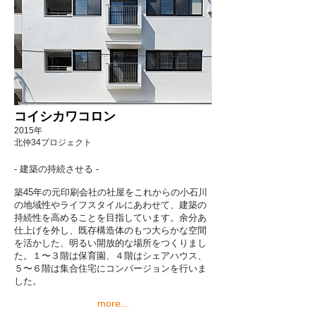
コイシカワコロン
2015年
北仲34プロジェクト
- 建築の持続させる -
築45年の元印刷会社の社屋をこれからの小石川
の地域性やライフスタイルにあわせて、建築の
持続性を高めることを目指しています。余分あ
仕上げを外し、既存構造体のもつ大らかな空間
を活かした、明るい開放的な場所をつくりまし
た。１〜３階は保育園、４階はシェアハウス、
５〜６階は集合住宅にコンバージョンを行いま
した。
more...