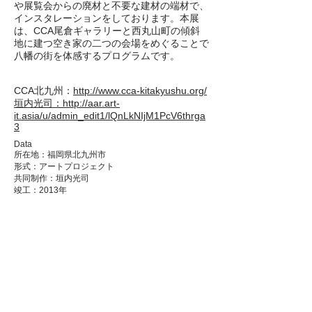
や展覧会からの廃材と不要な建材の端材で、
インスタレーションをしております。本展
は、CCA尾倉ギャラリーと西丸山町の傾斜
地に建つ空き家の二つの会場をめぐることで
八幡の街を体感するプログラムです。
CCA北九州：
http://www.cca-kitakyushu.org/
垣内光司：
http://aar.art-
it.asia/u/admin_edit1/lQnLkNIjM1PcV6thrga
3
Data
所在地：福岡県北九州市
形式：アートプロジェクト
共同制作：垣内光司
竣工：2013年